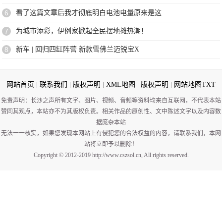
6
看了这篇文章后我才彻底明白电池电量原来是这
7
为城市添彩，伊例家掀起全民摆地摊热潮！
8
新车 | 回归四缸阵营 新款雪佛兰迈锐宝X
网站首页
|
联系我们
|
版权声明
|
XML地图
|
版权声明
|
网站地图
TXT
免责声明：长沙之声所有文字、图片、视频、音频等资料均来自互联网，不代表本站
赞同其观点，本站亦不为其版权负责。相关作品的原创性、文中陈述文字以及内容数
据庞杂本站
无法一一核实，如果您发现本网站上有侵犯您的合法权益的内容，请联系我们，本网
站将立即予以删除！
Copyright © 2012-2019 http://www.cszsol.cn, All rights reserved.