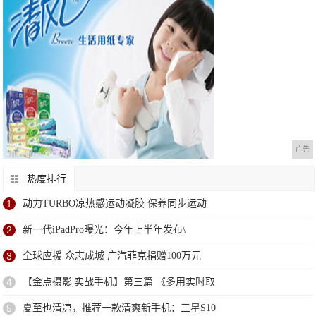
广告
热度排行
1
动力TURBO凉热感运动凝胶 保养同步运动
2
新一代iPadPro曝光：今年上半年发布\
3
全球应援 众志成城 广汽菲克捐赠100万元
4
【金点摄影|实战手机】第三篇 《多用实时取
5
夏至也清凉，推荐一款清爽新手机：三星S10