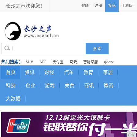
长沙之声欢迎您！
登陆
注册
投稿
手机版
热门搜索：
SUV
APP
支付宝
马云
智能家居
iphone
首页
资讯
财经
汽车
教育
家居
科技
企业
游戏
美食
商讯
微商
大数据
广告