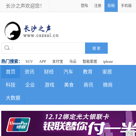
长沙之声欢迎您！
登陆
注册
投稿
手机版
热门搜索：
SUV
APP
支付宝
马云
智能家居
iphone
首页
资讯
财经
汽车
教育
家居
科技
企业
游戏
美食
商讯
微商
大数据
广告