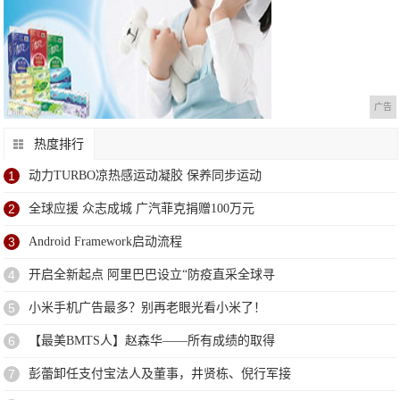
广告
热度排行
1
动力TURBO凉热感运动凝胶 保养同步运动
2
全球应援 众志成城 广汽菲克捐赠100万元
3
Android Framework启动流程
4
开启全新起点 阿里巴巴设立“防疫直采全球寻
5
小米手机广告最多？别再老眼光看小米了！
6
【最美BMTS人】赵森华——所有成绩的取得
7
彭蕾卸任支付宝法人及董事，井贤栋、倪行军接