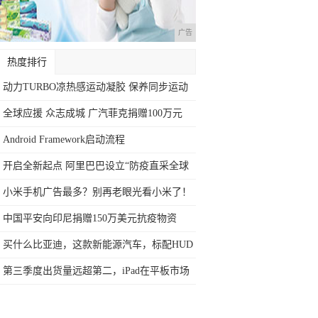
广告
热度排行
动力TURBO凉热感运动凝胶 保养同步运动
全球应援 众志成城 广汽菲克捐赠100万元
Android Framework启动流程
开启全新起点 阿里巴巴设立“防疫直采全球
寻
小米手机广告最多？别再老眼光看小米了！
中国平安向印尼捐赠150万美元抗疫物资
买什么比亚迪，这款新能源汽车，标配HUD
抬
第三季度出货量远超第二，iPad在平板市场