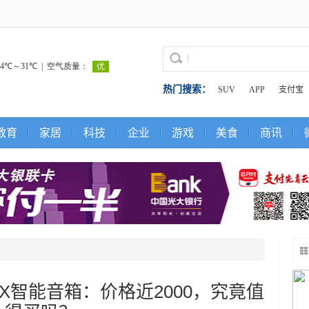
热门搜索：
SUV
APP
支付宝
教育
家居
科技
企业
游戏
美食
商讯
 X智能音箱：价格近2000，究竟值