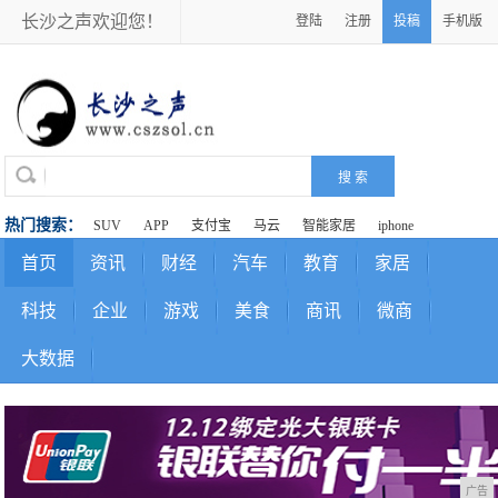
长沙之声欢迎您！
登陆
注册
投稿
手机版
热门搜索：
SUV
APP
支付宝
马云
智能家居
iphone
首页
资讯
财经
汽车
教育
家居
科技
企业
游戏
美食
商讯
微商
大数据
广告