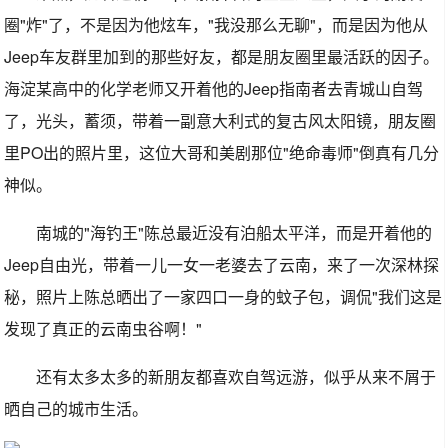
圈"炸"了，不是因为他炫车，"我没那么无聊"，而是因为他从
Jeep车友群里加到的那些好友，都是朋友圈里最活跃的因子。
海淀某高中的化学老师又开着他的Jeep指南者去青城山自驾
了，光头，蓄须，带着一副意大利式的复古风太阳镜，朋友圈
里PO出的照片里，这位大哥和美剧那位"绝命毒师"倒真有几分
神似。
南城的"海钓王"陈总最近没有泊船太平洋，而是开着他的
Jeep自由光，带着一儿一女一老婆去了云南，来了一次深林探
秘，照片上陈总晒出了一家四口一身的蚊子包，调侃"我们这是
发现了真正的云南虫谷啊！"
还有太多太多的新朋友都喜欢自驾远游，似乎从来不屑于
晒自己的城市生活。