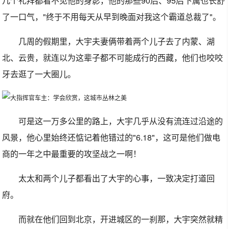
几个礼拜都看不见他的身影，他的那些90后、95后下属也长舒
了一口气，"终于不用每天从早到晚面对我这个霸道总裁了"。
几周的假期里，大宇夫妻俩带着两个儿子去了内蒙、湖
北、云贵，就连以为这辈子都不可能成行的西藏，他们也咬咬
牙去逛了一大圈儿。
可是这一万多公里的路上，大宇几乎从没有流连过沿途的
风景，他心里始终还惦记着他错过的"6.18"，这可是他们做电
商的一年之中最重要的攻坚战之一啊！
太太和两个儿子都看出了大宇的心事，一致决定打道回
府。
而就在他们回到北京，开进城区的一刹那，大宇突然就精