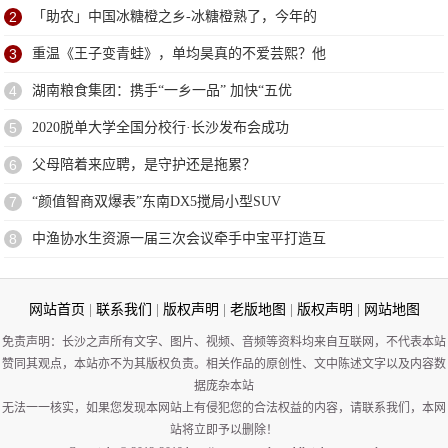
2
「助农」中国冰糖橙之乡-冰糖橙熟了，今年的
3
重温《王子变青蛙》，单均昊真的不爱芸熙？他
4
湖南粮食集团：携手“一乡一品” 加快“五优
5
2020脱单大学全国分校行·长沙发布会成功
6
父母陪着来应聘，是守护还是拖累？
7
“颜值智商双爆表”东南DX5搅局小型SUV
8
中渔协水生资源一届三次会议牵手中宝平打造互
网站首页
|
联系我们
|
版权声明
|
老版地图
|
版权声明
|
网站地图
免责声明：长沙之声所有文字、图片、视频、音频等资料均来自互联网，不代表本站
赞同其观点，本站亦不为其版权负责。相关作品的原创性、文中陈述文字以及内容数
据庞杂本站
无法一一核实，如果您发现本网站上有侵犯您的合法权益的内容，请联系我们，本网
站将立即予以删除！