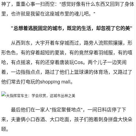
神了，重重心事一扫而空："感觉好像有什么东西又回到了身体
里，也许就是我留在这座城市里的魂儿吧。"
"总想着逃脱固定的城市，既定的生活，却忽视了它的美"
从西到东，大宇开着车穿城而过，路旁人流熙熙攘攘，形
形色色，有的穿着超短的夏装，有的竟然穿着羽绒服，有的嘻
哈，有点摇滚，有的还穿着唐装玩Cos。两个儿子一边笑闹
着，一边指指点点，路过了他们上篮球课的体育场，又路过了
他们常去打电玩的shopping mall。
最后他们在一家人"指定聚餐地点"，一间日料店停了下
来，夫妻俩小口吞酒、大口吃面，孩子们抱着刺身拼盘大快朵
颐。