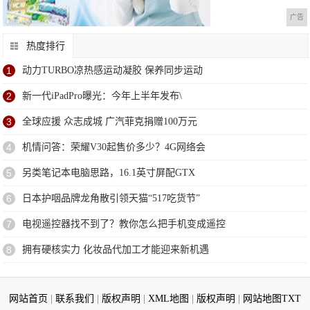
广告
热度排行
1
动力TURBO凉热感运动凝胶 保养同步运动
2
新一代iPadPro曝光：今年上半年发布\
3
全球应援 众志成城 广汽菲克捐赠100万元
4
机情问答：荣耀V30起售价多少？4G网络会
5
另类笔记本电脑思路，16.1英寸屏配GTX
6
日本护咽品牌龙角散引领天猫“517吃货节”
7
电视遥控器找不到了？教你怎么把手机变成遥控
8
拥有硬核实力 化妆品代加工才能迎来新机遇
网站首页
|
联系我们
|
版权声明
|
XML地图
|
版权声明
|
网站地图
TXT