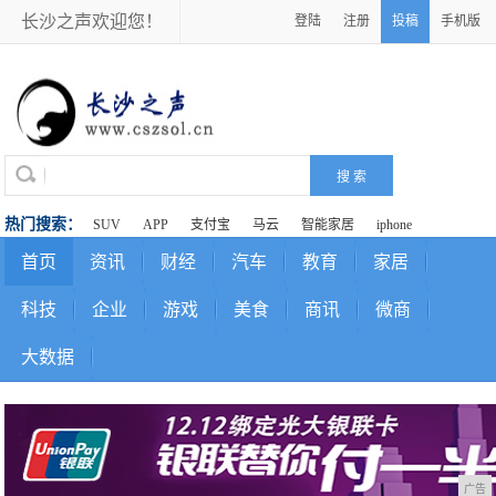
长沙之声欢迎您！
登陆
注册
投稿
手机版
热门搜索：
SUV
APP
支付宝
马云
智能家居
iphone
首页
资讯
财经
汽车
教育
家居
科技
企业
游戏
美食
商讯
微商
大数据
广告