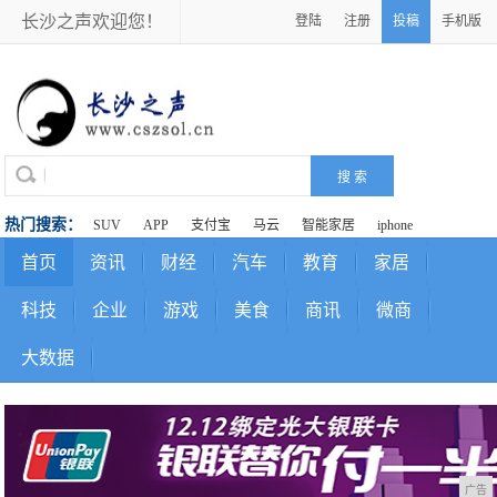
长沙之声欢迎您！
登陆
注册
投稿
手机版
热门搜索：
SUV
APP
支付宝
马云
智能家居
iphone
首页
资讯
财经
汽车
教育
家居
科技
企业
游戏
美食
商讯
微商
大数据
广告