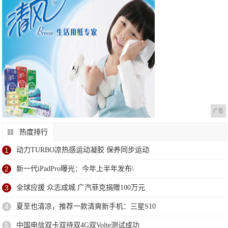
广告
热度排行
1
动力TURBO凉热感运动凝胶 保养同步运动
2
新一代iPadPro曝光：今年上半年发布\
3
全球应援 众志成城 广汽菲克捐赠100万元
4
夏至也清凉，推荐一款清爽新手机：三星S10
5
中国电信双卡双待双4G双Volte测试成功