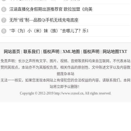
6
汪涵直播化身假期出游推荐官 欧拉加盟《向美
7
无所“线”制—品胜Qi手机无线充电底座
8
“华（为）小（米）妹（族）”去哪儿了？乐1
网站首页
|
联系我们
|
版权声明
|
XML地图
|
版权声明
|
网站地图
TXT
免责声明：长沙之声所有文字、图片、视频、音频等资料均来自互联网，不代表本站
赞同其观点，本站亦不为其版权负责。相关作品的原创性、文中陈述文字以及内容数
据庞杂本站
无法一一核实，如果您发现本网站上有侵犯您的合法权益的内容，请联系我们，本网
站将立即予以删除！
Copyright © 2012-2019 http://www.cszsol.cn, All rights reserved.