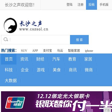
长沙之声欢迎您！
登陆
注册
投稿
手机版
热门搜索：
SUV
APP
支付宝
马云
智能家居
iphone
首页
资讯
财经
汽车
教育
家居
科技
企业
游戏
美食
商讯
微商
大数据
广告