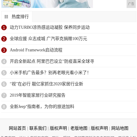
广告
热度排行
1
动力TURBO凉热感运动凝胶 保养同步运动
2
全球应援 众志成城 广汽菲克捐赠100万元
3
Android Framework启动流程
4
开启全新起点 阿里巴巴设立“防疫直采全球寻
5
小米手机广告最多？别再老眼光看小米了！
6
“视”在必行 靓亿家抓住2020家居行业新
7
2019年智能家居行业研究报告
8
全新Jeep⁺指南者，为你的旅途加料
网站首页
|
联系我们
|
版权声明
|
老版地图
|
版权声明
|
网站地图