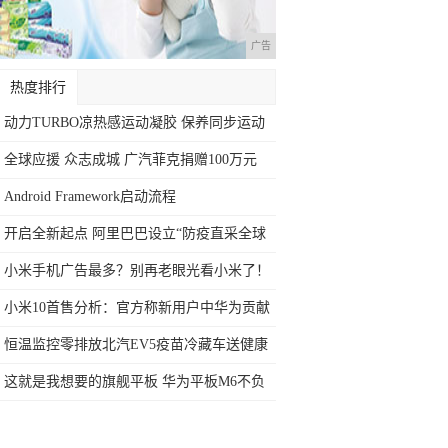
广告
热度排行
动力TURBO凉热感运动凝胶 保养同步运动
全球应援 众志成城 广汽菲克捐赠100万元
Android Framework启动流程
开启全新起点 阿里巴巴设立“防疫直采全球
寻
小米手机广告最多？别再老眼光看小米了！
小米10首售分析：官方称新用户中华为贡献
最
恒温监控零排放北汽EV5疫苗冷藏车送健康
这就是我想要的旗舰平板 华为平板M6不负
期