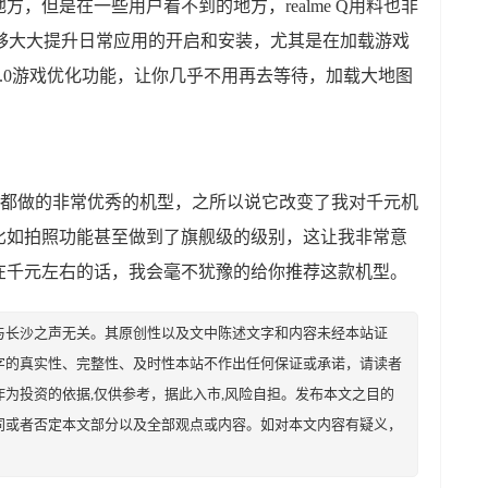
，但是在一些用户看不到的地方，realme Q用料也非
，能够大大提升日常应用的开启和安装，尤其是在加载游戏
ost2.0游戏优化功能，让你几乎不用再去等待，加载大地图
细节上都做的非常优秀的机型，之所以说它改变了我对千元机
比如拍照功能甚至做到了旗舰级的级别，这让我非常意
在千元左右的话，我会毫不犹豫的给你推荐这款机型。
与长沙之声无关。其原创性以及文中陈述文字和内容未经本站证
字的真实性、完整性、及时性本站不作出任何保证或承诺，请读者
为投资的依据,仅供参考，据此入市,风险自担。发布本文之目的
同或者否定本文部分以及全部观点或内容。如对本文内容有疑义，