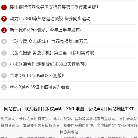
1
民生银行河西先导区支行开展第三季度服务提升
2
动力TURBO凉热感运动凝胶 保养同步运动
3
新一代iPadPro曝光：今年上半年发布\
4
全球应援 众志成城 广汽菲克捐赠100万元
5
【金点摄影|实战手机】第三篇 《多用实时取
6
小米联通合作:定制版红米3X,3天续航可0
7
苹果iOS 13.1/iPadOS公测版B
8
vivo Xplay 3S值不值得买？看看
网站首页
|
联系我们
|
版权声明
|
XML地图
|
版权声明
|
网站地图
TXT
免责声明：长沙之声所有文字、图片、视频、音频等资料均来自互联网，不代表本站
赞同其观点，本站亦不为其版权负责。相关作品的原创性、文中陈述文字以及内容数
据庞杂本站