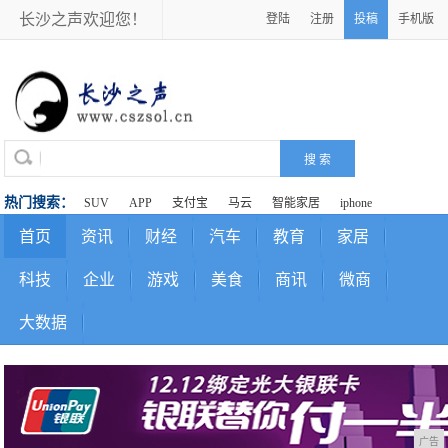
长沙之声欢迎您！
登陆
注册
投稿
手机版
热门搜索：
SUV
APP
支付宝
马云
智能家居
iphone
首页
资讯
财经
汽车
教育
家居
科技
企业
游戏
美食
商讯
微商
大数据
广告