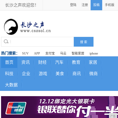
长沙之声欢迎您！
登陆
注册
投稿
手机版
热门搜索：
SUV
APP
支付宝
马云
智能家居
iphone
首页
资讯
财经
汽车
教育
家居
科技
企业
游戏
美食
商讯
微商
大数据
广告