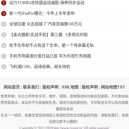
2
动力TURBO凉热感运动凝胶 保养同步运动
3
新一代iPadPro曝光：今年上半年发布\
4
全球应援 众志成城 广汽菲克捐赠100万元
5
【金点摄影|实战手机】第三篇 《多用实时取
6
给予生命却不占有这个生命，是一个母亲最无私
7
手机市场渠道价值日益凸显 华为乐视忙布局国
8
飞利浦E180，延续经典，超长待机
网站首页
|
联系我们
|
版权声明
|
XML地图
|
版权声明
|
网站地图
TXT
免责声明：长沙之声所有文字、图片、视频、音频等资料均来自互联网，不代表本站
赞同其观点，本站亦不为其版权负责。相关作品的原创性、文中陈述文字以及内容数
据庞杂本站
无法一一核实，如果您发现本网站上有侵犯您的合法权益的内容，请联系我们，本网
站将立即予以删除！
Copyright © 2012-2019 http://www.cszsol.cn, All rights reserved.