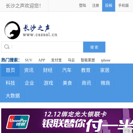
长沙之声欢迎您！
登陆
注册
投稿
手机版
热门搜索：
SUV
APP
支付宝
马云
智能家居
iphone
首页
资讯
财经
汽车
教育
家居
科技
企业
游戏
美食
商讯
微商
大数据
广告