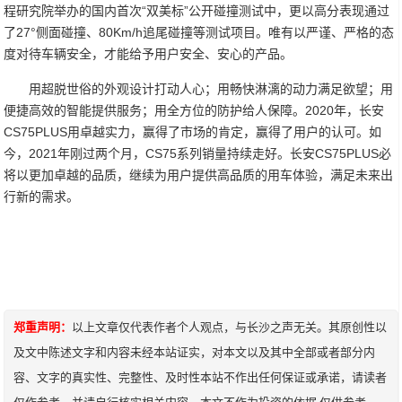
程研究院举办的国内首次“双美标”公开碰撞测试中，更以高分表现通过
了27°侧面碰撞、80Km/h追尾碰撞等测试项目。唯有以严谨、严格的态
度对待车辆安全，才能给予用户安全、安心的产品。
用超脱世俗的外观设计打动人心；用畅快淋漓的动力满足欲望；用
便捷高效的智能提供服务；用全方位的防护给人保障。2020年，长安
CS75PLUS用卓越实力，赢得了市场的肯定，赢得了用户的认可。如
今，2021年刚过两个月，CS75系列销量持续走好。长安CS75PLUS必
将以更加卓越的品质，继续为用户提供高品质的用车体验，满足未来出
行新的需求。
郑重声明：
以上文章仅代表作者个人观点，与长沙之声无关。其原创性以
及文中陈述文字和内容未经本站证实，对本文以及其中全部或者部分内
容、文字的真实性、完整性、及时性本站不作出任何保证或承诺，请读者