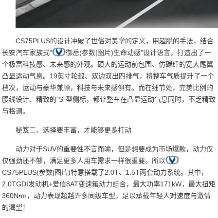
CS75PLUS的设计冲破了世俗对美学的定义，用超脱的手法，结合
长安汽车家族式“
御岳(参数|图片)生命动感”设计语言，打造出了一
个极富科技感、未来感的外观。硕大的运动前包围、仿碳纤的宽大尾翼
凸显运动气息。19英寸轮毂、双边双出四排气，将整车气质提升了一个
档次，运动与豪华兼顾，科技与未来感俱有。而在细节处，完美比例的
腰线设计、精致的“S”型侧标，都让整车在凸显运动气息同时，不乏精致
与格调。
秘笈二、选择要丰富，才能够更多打动
动力对于SUV的重要性不言而喻，但是想要成为市场爆款，动力仅
仅强劲还不够，满足更多人用车需求一样很重要。所以
CS75PLUS(参数|图片)特意搭载了2.0T、1.5T两套动力系统。其中，
2.0TGDI发动机+爱信8AT变速箱动力组合，最大功率171kW，最大扭矩
360N•m，动力表现超越许多同级车型，足以承载年轻人对速度与激情
的渴望！