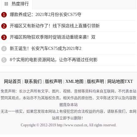
热度排行
1
爆款养成记：2021年2月份长安CS75夺
2
开福区又有新动作了！线下探店线上直播引领新
3
开福区购物狂欢季限时促销活动重磅来袭！​双
4
新王诞生！长安汽车CS75成为2021年2
5
8个实用的电影资源网站，让你不再错过任何影
网站首页
|
联系我们
|
版权声明
|
XML地图
|
版权声明
|
网站地图
TXT
免责声明：长沙之声所有文字、图片、视频、音频等资料均来自互联网，不代表本站
赞同其观点，本站亦不为其版权负责。相关作品的原创性、文中陈述文字以及内容数
据庞杂本站
无法一一核实，如果您发现本网站上有侵犯您的合法权益的内容，请联系我们，本网
站将立即予以删除！
Copyright © 2012-2019 http://www.cszsol.cn, All rights reserved.