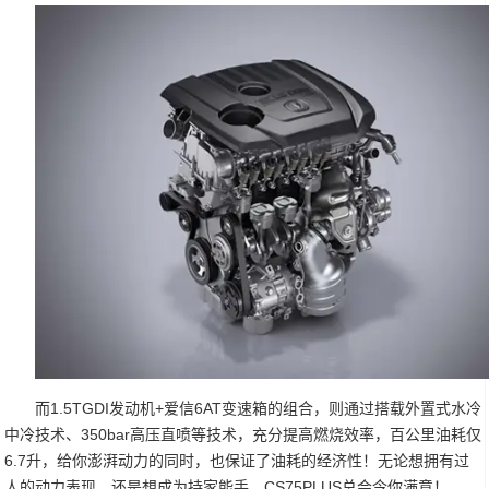
而1.5TGDI发动机+爱信6AT变速箱的组合，则通过搭载外置式水冷
中冷技术、350bar高压直喷等技术，充分提高燃烧效率，百公里油耗仅
6.7升，给你澎湃动力的同时，也保证了油耗的经济性！无论想拥有过
人的动力表现，还是想成为持家能手，CS75PLUS总会令你满意！