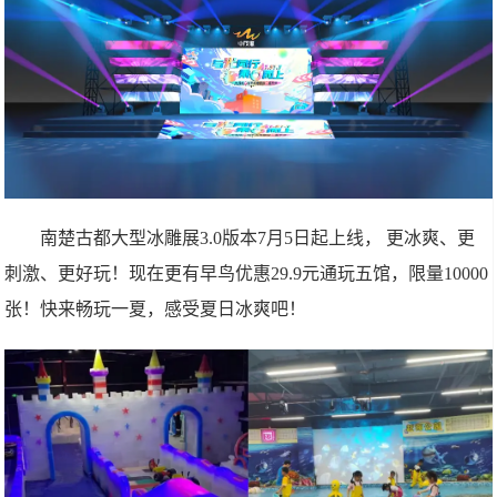
南楚古都大型冰雕展3.0版本7月5日起上线， 更冰爽、更
刺激、更好玩！现在更有早鸟优惠29.9元通玩五馆，限量10000
张！快来畅玩一夏，感受夏日冰爽吧！