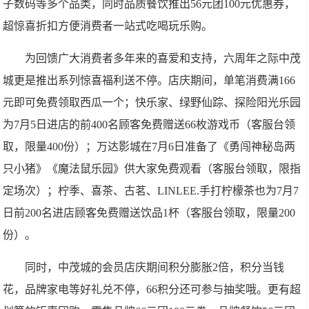
子数码等多个品类，同时品质餐饮推出56元团100元优惠券，
超惊喜折扣方便消费者一站式吃喝玩乐购。
为回馈广大消费者多年来的喜爱和支持，六周年之际中茂
城更是推出系列惊喜福利送不停。店庆期间，单笔消费满166
元即可免费领取西瓜一个；快乐家、绿野仙踪、探险阳光乐园
为7月5日进店的前400名顾客免费赠送66枚游戏币（客服台领
取，限量400份）；万达影城在7月6日准备了《勇闯神秘岛两
只小猪》《魔法鼠乐园》供大家免费观看（客服台领取，限指
定场次）；柠季、喜茶、古茗、LINLEE.手打柠檬茶也为7月7
日前200名进店顾客免费赠送饮品1杯（客服台领取，限量200
份）。
同时，中茂城的会员店庆期间积分膨胀2倍，积分当钱
花，品牌家电等好礼兑不停，66积分还可参与抽奖哦。更有超