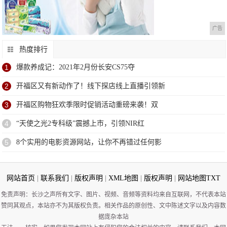
广告
热度排行
1
爆款养成记：2021年2月份长安CS75夺
2
开福区又有新动作了！线下探店线上直播引领新
3
开福区购物狂欢季限时促销活动重磅来袭！​双
4
“天使之光2专科级”震撼上市，引领NIR红
5
8个实用的电影资源网站，让你不再错过任何影
网站首页
|
联系我们
|
版权声明
|
XML地图
|
版权声明
|
网站地图
TXT
免责声明：长沙之声所有文字、图片、视频、音频等资料均来自互联网，不代表本站
赞同其观点，本站亦不为其版权负责。相关作品的原创性、文中陈述文字以及内容数
据庞杂本站