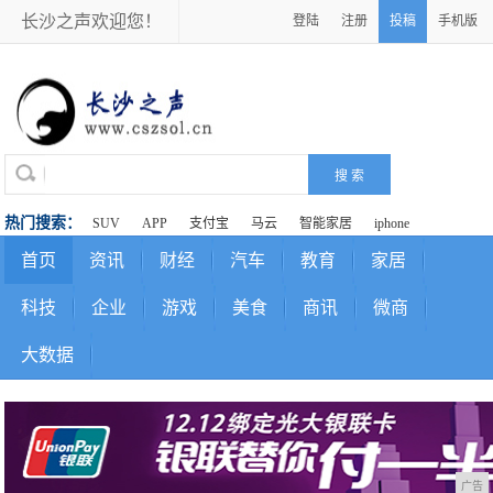
长沙之声欢迎您！
登陆
注册
投稿
手机版
热门搜索：
SUV
APP
支付宝
马云
智能家居
iphone
首页
资讯
财经
汽车
教育
家居
科技
企业
游戏
美食
商讯
微商
大数据
广告