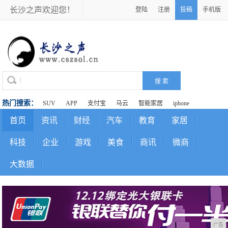
长沙之声欢迎您！
登陆
注册
投稿
手机版
热门搜索：
SUV
APP
支付宝
马云
智能家居
iphone
首页
资讯
财经
汽车
教育
家居
科技
企业
游戏
美食
商讯
微商
大数据
广告