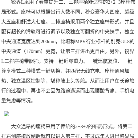
锐界L采用了着重提升二、三排座椅舒适性的2+2+3座椅布
局形式。座椅可以根据出行人数不同，秒变豪华大四座、超级
大五座和舒适大七座。二排座椅采用两个独立座椅形式，并且
配有超长的滑轨可进行调节以及独立可翻折的中央扶手，独立
中央通道宽度达到200mm，比堪称MPV行业标杆的别克GL8的
中央通道（170mm）更宽，让第三排进出更自由。另外，锐界
L二排座椅带腿托，支持一键近零重力、一键巡航复位、一键
尊享模式三种模式一键切换，并匹配无线充电、座椅通风加
热、独立温区控制等，堪称陆上头等舱。从而让用户在长途旅
行的过程中，再也不会因为路途遥远而出现腰酸背痛、手机电
量焦虑等情况。
大众途昂的座椅采用了传统的2+3+2的布局形式，将第二
排右侧座椅放倒后就可以进入第三排，不过成年人进出略显局