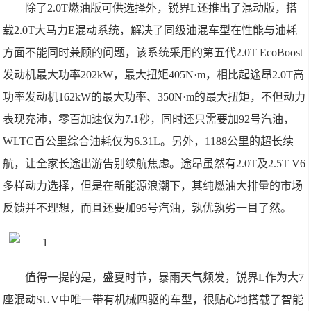
除了2.0T燃油版可供选择外，锐界L还推出了混动版，搭
载2.0T大马力E混动系统，解决了同级油混车型在性能与油耗
方面不能同时兼顾的问题，该系统采用的第五代2.0T EcoBoost
发动机最大功率202kW，最大扭矩405N·m，相比起途昂2.0T高
功率发动机162kW的最大功率、350N·m的最大扭矩，不但动力
表现充沛，零百加速仅为7.1秒，同时还只需要加92号汽油，
WLTC百公里综合油耗仅为6.31L。另外，1188公里的超长续
航，让全家长途出游告别续航焦虑。途昂虽然有2.0T及2.5T V6
多样动力选择，但是在新能源浪潮下，其纯燃油大排量的市场
反馈并不理想，而且还要加95号汽油，孰优孰劣一目了然。
值得一提的是，盛夏时节，暴雨天气频发，锐界L作为大7
座混动SUV中唯一带有机械四驱的车型，很贴心地搭载了智能