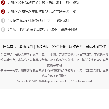
2
开福区又有新动作了！线下探店线上直播引领新
3
开福区购物狂欢季限时促销活动重磅来袭！​双
4
“天使之光2专科级”震撼上市，引领NIR红
5
8个实用的电影资源网站，让你不再错过任何影
网站首页
|
联系我们
|
版权声明
|
XML地图
|
版权声明
|
网站地图
TXT
免责声明：长沙之声所有文字、图片、视频、音频等资料均来自互联网，不代表本站
赞同其观点，本站亦不为其版权负责。相关作品的原创性、文中陈述文字以及内容数
据庞杂本站
无法一一核实，如果您发现本网站上有侵犯您的合法权益的内容，请联系我们，本网
站将立即予以删除！
Copyright © 2012-2019 http://www.cszsol.cn, All rights reserved.