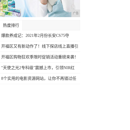
广告
热度排行
爆款养成记：2021年2月份长安CS75夺
开福区又有新动作了！线下探店线上直播引
领新
开福区购物狂欢季限时促销活动重磅来袭！​
双
“天使之光2专科级”震撼上市，引领NIR红
8个实用的电影资源网站，让你不再错过任
何影