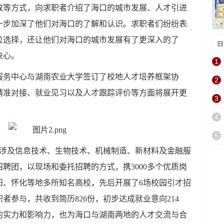
放等方式，向求职者介绍了海口的城市发展、人才引进
一步加深了他们对海口的了解和认识。求职者们纷纷表
位选择，还让他们对海口的城市发展有了更深入的了
决心。
1
服务中心与
湖南农业大学
签订了校地人才培养框架协
2
精准对接、就业见习以及人才跟踪评价等方面将展开更
3
4
5
涉及信息技术、生物技术、机械制造、新材料及金融服
聘团，以现场和委托招聘的方式，携3000多个优质岗
阳、怀化等地多所知名高校，先后开展了6场校园引才招
职者参与，共收到简历
826
份，初步达成就业意向
214
的实力和影响力，也为海口与湖南两地的人才交流与合