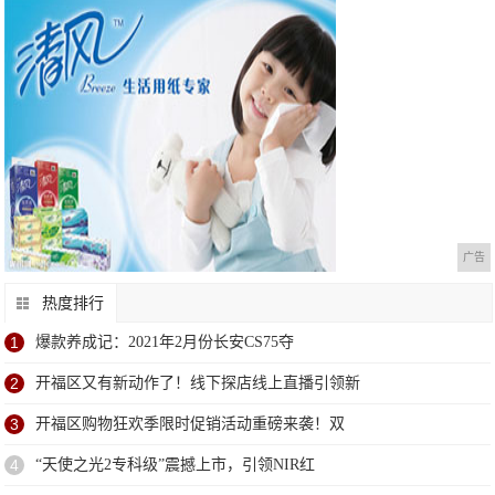
广告
热度排行
1
爆款养成记：2021年2月份长安CS75夺
2
开福区又有新动作了！线下探店线上直播引领新
3
开福区购物狂欢季限时促销活动重磅来袭！​双
4
“天使之光2专科级”震撼上市，引领NIR红