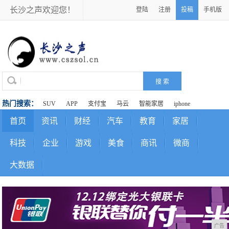
长沙之声欢迎您！
登陆
注册
投稿
手机版
热门搜索：
SUV
APP
支付宝
马云
智能家居
iphone
首页
资讯
财经
汽车
教育
家居
科技
企业
游戏
美食
商讯
微商
大数据
广告