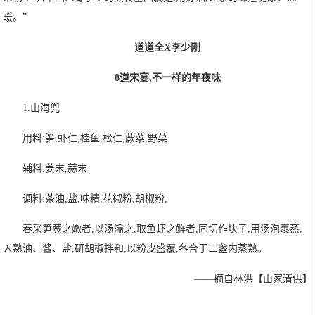
暖。”
道道全X李少刚
8道宋宴,不一样的年夜味
1.山海兜
用料:笋,虾仁,桂鱼,松仁,蕨菜,野菜
辅料:姜末,蒜末
调料:茶油,盐,味精,花椒粉,胡椒粉,
春采笋蕨之嫩者,以汤瀹之,取鱼虾之鲜者,同切作块子,用汤泡裹蒸,
入熟油、酱、盐,研胡椒拌和,以粉皮盛覆,各合于二盏内蒸熟。
——摘自林洪【山家清供】