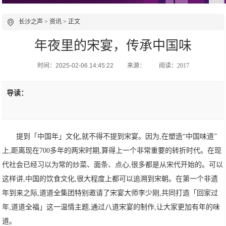
长沙之声
>
资讯
> 正文
年夜里的宋宴，传承中国味
时间：2025-02-06 14:45:22
来源：
阅读：2017
导读：
提到「中国年」文化,就不得不提到宋宴。因为,在塑造“中国味道”
上,距离现在700多年的两宋时期,算得上一个非常重要的转折时代。在现
代社会已经习以为常的炒菜、面条、点心,很多都是从宋代开始的。可以
这样讲,中国的饮食文化,很大程度上都可以追溯到宋朝。在第一个非遗
年到来之际,道道全集团特别邀请了宋宴大师李少刚,共同打造「回家过
年,道道全福」这一温情主题,通过八道宋宴的制作,让大家更加有年的味
道。