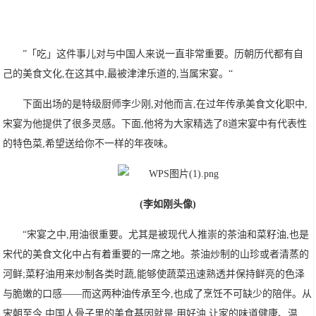
”「吃」这件事儿对与中国人来说一直非常重要。历朝历代都有自
己的美食文化,在这其中,最被津津乐道的,当属宋宴。“
下面出场的是特级厨师李少刚,对他而言,在过年传承美食文化职中,
宋宴为他提供了很多灵感。下面,他将为大家精选了8道宋宴中有代表性
的特色菜,希望送给你不一样的年夜味。
(李如刚头像)
“宋宴之中,用油很重要。尤其是被现代人推崇的茶油和菜籽油,也是
宋代的美食文化中占有着重要的一席之地。茶油炒制的山珍或者清蒸的
河鲜;菜籽油用来炒制各类时蔬,能够使蔬菜迅速熟透并保持鲜亮的色泽
与脆嫩的口感——而这两种油传承至今,也成了烹饪不可缺少的陪伴。从
宋朝至今,中国人骨子里的美食基因就是:用好油,让家的味道健康、温