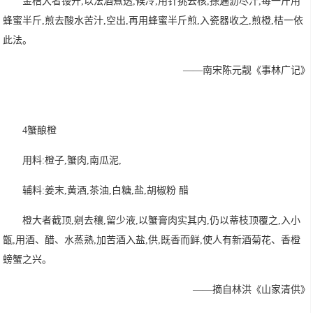
金桔大者镂开,以法酒煮透,候冷,用针挑去核,捺遍沥尽汁,每一斤用
蜂蜜半斤,煎去酸水苦汁,空出,再用蜂蜜半斤煎,入瓷器收之,煎橙,桔一依
此法。
——南宋陈元靓《事林广记》
4蟹酿橙
用料:橙子,蟹肉,南瓜泥,
辅料:姜末,黄酒,茶油,白糖,盐,胡椒粉 醋
橙大者截顶,剜去穰,留少液,以蟹膏肉实其内,仍以蒂枝顶覆之,入小
甑,用酒、醋、水蒸熟,加苦酒入盐,供,既香而鲜,使人有新酒菊花、香橙
螃蟹之兴。
——摘自林洪《山家清供》