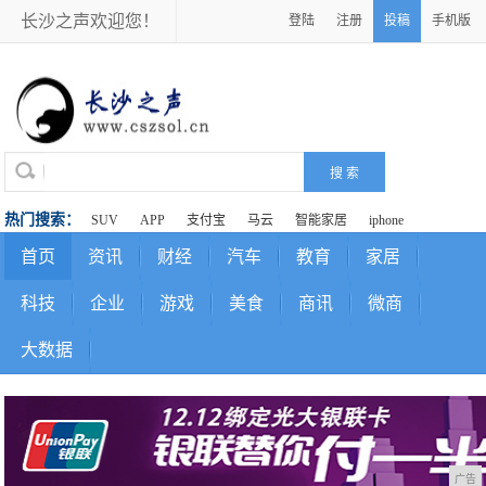
长沙之声欢迎您！
登陆
注册
投稿
手机版
热门搜索：
SUV
APP
支付宝
马云
智能家居
iphone
首页
资讯
财经
汽车
教育
家居
科技
企业
游戏
美食
商讯
微商
大数据
广告