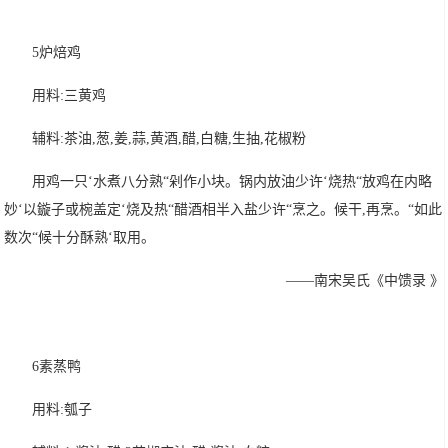
5炉焙鸡
用料:三黄鸡
辅料:茶油,葱,姜,蒜,黄酒,醋,白糖,生抽,花椒粉
用鸡一只‘水煮八分熟“剁作小块。锅内放油少许‘烧热“放鸡在内略
妙‘以鏇子或椀盖定‘烧及热“醋酒相半入盐少许“烹之。候干,再烹。“如此
数次“候十分酥熟‘取用。
——南宋吴氏《中馈录 》
6素蒸鸭
用料:瓠子