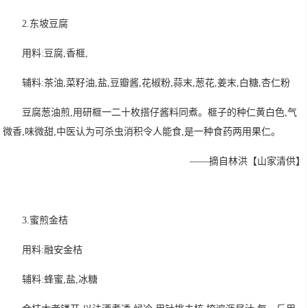
2.东坡豆腐
用料:豆腐,香榧,
辅料:茶油,菜籽油,盐,豆瓣酱,花椒粉,蒜末,葱花,姜末,白糖,杏仁粉
豆腐葱油煎,用研榧一二十枚搭仔酱料同煮。榧子的种仁黄白色,气
微香,味微甜,中医认为可杀虫消积令人能食,是一种食药两用果仁。
——摘自林洪【山家清供】
3.蜜煎金桔
用料:融安金桔
辅料:蜂蜜,盐,冰糖