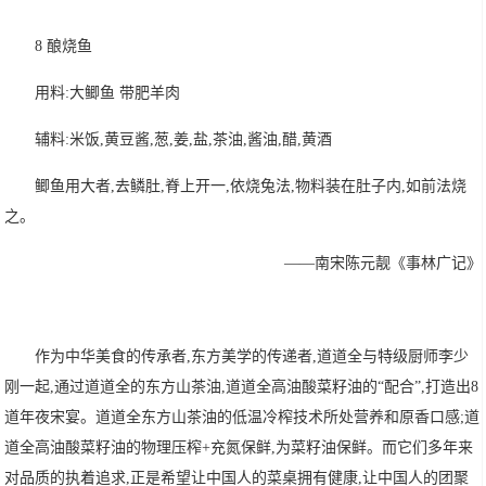
8 酿烧鱼
用料:大鲫鱼 带肥羊肉
辅料:米饭,黄豆酱,葱,姜,盐,茶油,酱油,醋,黄酒
鲫鱼用大者,去鳞肚,脊上开一,依烧兔法,物料装在肚子内,如前法烧
之。
——南宋陈元靓《事林广记》
作为中华美食的传承者,东方美学的传递者,道道全与特级厨师李少
刚一起,通过道道全的东方山茶油,道道全高油酸菜籽油的“配合”,打造出8
道年夜宋宴。道道全东方山茶油的低温冷榨技术所处营养和原香口感;道
道全高油酸菜籽油的物理压榨+充氮保鲜,为菜籽油保鲜。而它们多年来
对品质的执着追求,正是希望让中国人的菜桌拥有健康,让中国人的团聚