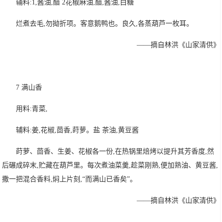
辅料:1,酱油,醋 2花椒麻油,醋,酱油,白糖
烂煮去毛,勿拗折项。客意鹅鸭也。良久,各蒸葫芦一枚耳。
——摘自林洪《山家清供》
7 满山香
用料:青菜,
辅料:姜,花椒,茴香,莳萝。盐 茶油,黄豆酱
莳萝、茴香、生姜、花椒各一份,在热锅里焙烤以提升其芳香度,然
后碾成碎末,贮藏在葫芦里。每次煮油菜羹,趁菜刚熟,便加熟油、黄豆酱,
撒一把混合香料,焖上片刻,“而满山已香矣”。
——摘自林洪《山家清供》