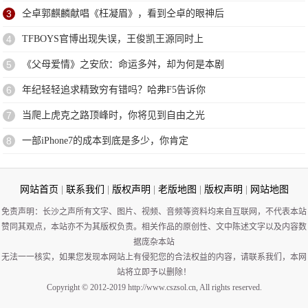
3
仝卓郭麒麟献唱《枉凝眉》，看到仝卓的眼神后
4
TFBOYS官博出现失误，王俊凯王源同时上
5
《父母爱情》之安欣：命运多舛，却为何是本剧
6
​年纪轻轻追求精致穷有错吗？哈弗F5告诉你
7
当爬上虎克之路顶峰时，你将见到自由之光
8
一部iPhone7的成本到底是多少，你肯定
网站首页
|
联系我们
|
版权声明
|
老版地图
|
版权声明
|
网站地图
免责声明：长沙之声所有文字、图片、视频、音频等资料均来自互联网，不代表本站
赞同其观点，本站亦不为其版权负责。相关作品的原创性、文中陈述文字以及内容数
据庞杂本站
无法一一核实，如果您发现本网站上有侵犯您的合法权益的内容，请联系我们，本网
站将立即予以删除！
Copyright © 2012-2019 http://www.cszsol.cn, All rights reserved.