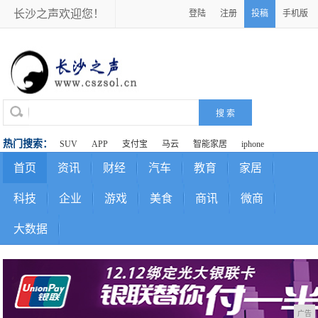
长沙之声欢迎您！
登陆
注册
投稿
手机版
热门搜索：
SUV
APP
支付宝
马云
智能家居
iphone
首页
资讯
财经
汽车
教育
家居
科技
企业
游戏
美食
商讯
微商
大数据
广告