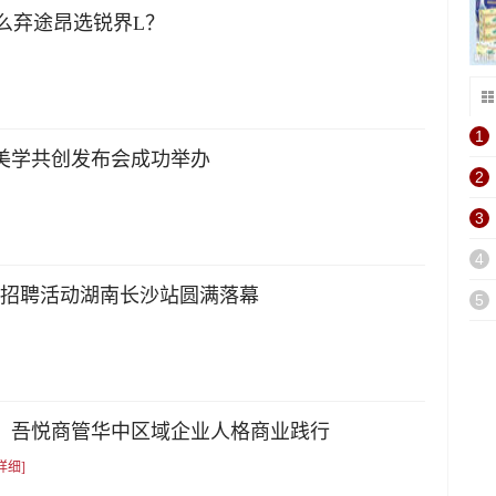
什么弃途昂选锐界L？
1
代美学共创发布会成功举办
2
3
4
巡回招聘活动湖南长沙站圆满落幕
5
幕，吾悦商管华中区域企业人格商业践行
详细]