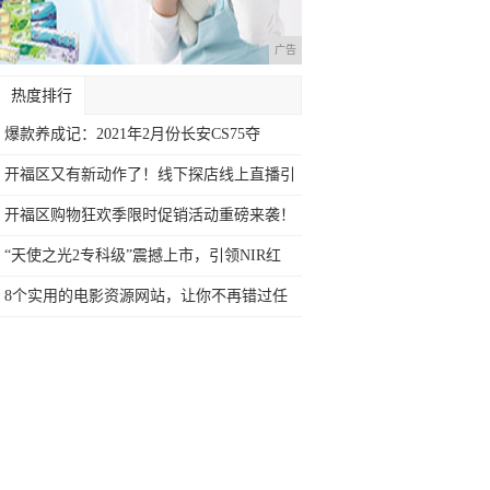
广告
热度排行
爆款养成记：2021年2月份长安CS75夺
开福区又有新动作了！线下探店线上直播引
领新
开福区购物狂欢季限时促销活动重磅来袭！​
双
“天使之光2专科级”震撼上市，引领NIR红
8个实用的电影资源网站，让你不再错过任
何影